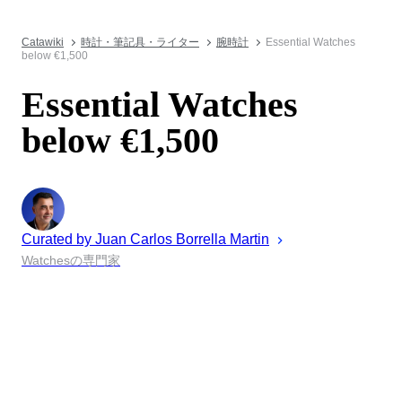
Catawiki
時計・筆記具・ライター
腕時計
Essential Watches
below €1,500
Essential Watches
below €1,500
Curated by
Juan
Carlos Borrella Martin
Watchesの専門家