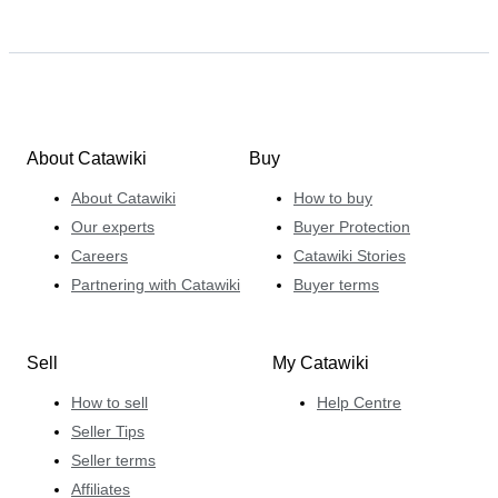
About Catawiki
Buy
About Catawiki
How to buy
Our experts
Buyer Protection
Careers
Catawiki Stories
Partnering with Catawiki
Buyer terms
Sell
My Catawiki
How to sell
Help Centre
Seller Tips
Seller terms
Affiliates