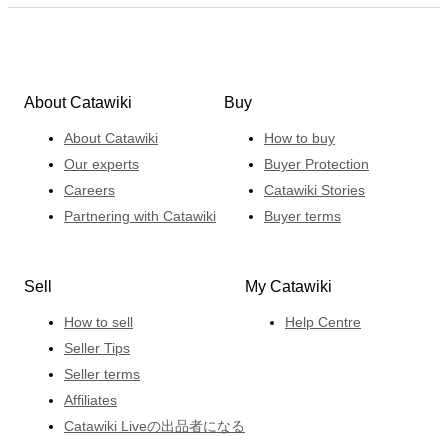
About Catawiki
Buy
About Catawiki
How to buy
Our experts
Buyer Protection
Careers
Catawiki Stories
Partnering with Catawiki
Buyer terms
Sell
My Catawiki
How to sell
Help Centre
Seller Tips
Seller terms
Affiliates
Catawiki Liveの出品者になる