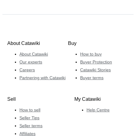
About Catawiki
Buy
About Catawiki
How to buy
Our experts
Buyer Protection
Careers
Catawiki Stories
Partnering with Catawiki
Buyer terms
Sell
My Catawiki
How to sell
Help Centre
Seller Tips
Seller terms
Affiliates