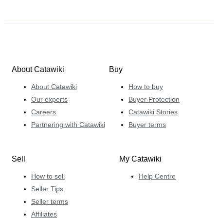
About Catawiki
Buy
About Catawiki
How to buy
Our experts
Buyer Protection
Careers
Catawiki Stories
Partnering with Catawiki
Buyer terms
Sell
My Catawiki
How to sell
Help Centre
Seller Tips
Seller terms
Affiliates