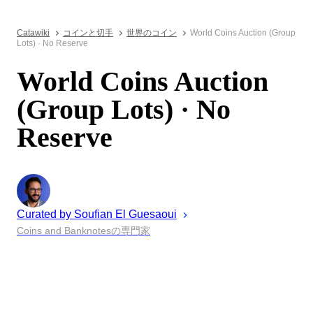
Catawiki
コインと切手
世界のコイン
World Coins Auction (Group
Lots) · No Reserve
World Coins Auction
(Group Lots) · No
Reserve
Curated by
Soufian
El Guesaoui
Coins and Banknotesの専門家