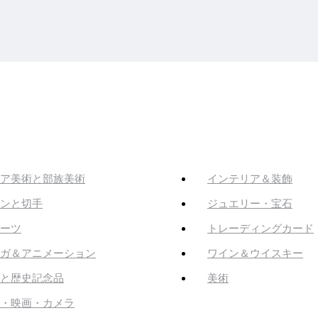
ア美術と部族美術
インテリア＆装飾
ンと切手
ジュエリー・宝石
ーツ
トレーディングカード
ガ＆アニメーション
ワイン＆ウイスキー
と歴史記念品
美術
・映画・カメラ