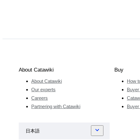
About Catawiki
Buy
About Catawiki
How t
Our experts
Buyer 
Careers
Catawi
Partnering with Catawiki
Buyer