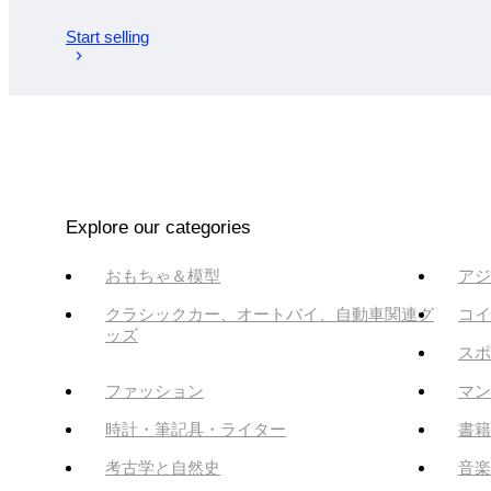
Start selling
Explore our categories
おもちゃ＆模型
アジ
クラシックカー、オートバイ、自動車関連グ
コイ
ッズ
スポ
ファッション
マン
時計・筆記具・ライター
書籍
考古学と自然史
音楽