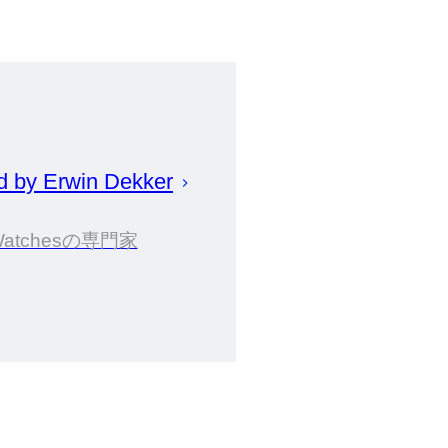
d by
Erwin
Dekker
Watchesの専門家