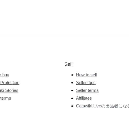
Sell
o buy
How to sell
Protection
Seller Tips
ki Stories
Seller terms
 terms
Affiliates
Catawiki Liveの出品者にな