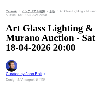
Catawiki
インテリア＆装飾
照明
Art Glass Lighting & Murano
Auction - Sat 18-04-2026 20:00
Art Glass Lighting &
Murano Auction - Sat
18-04-2026 20:00
Curated by
John
Bolt
Design & Vintageの専門家