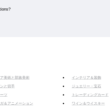
tions?
ア美術と部族美術
インテリア＆装飾
ンと切手
ジュエリー・宝石
ーツ
トレーディングカード
ガ＆アニメーション
ワイン＆ウイスキー