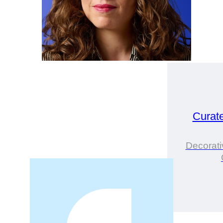
Curat
Decorati