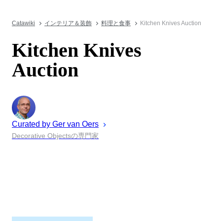
Catawiki
インテリア＆装飾
料理と食事
Kitchen Knives Auction
Kitchen Knives
Auction
Curated by
Ger
van Oers
Decorative Objectsの専門家