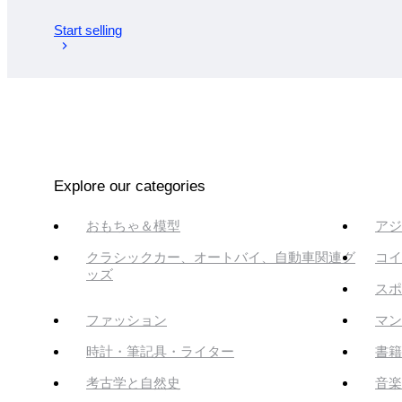
Start selling
Explore our categories
おもちゃ＆模型
アジ
クラシックカー、オートバイ、自動車関連グ
コイ
ッズ
スポ
ファッション
マン
時計・筆記具・ライター
書籍
考古学と自然史
音楽