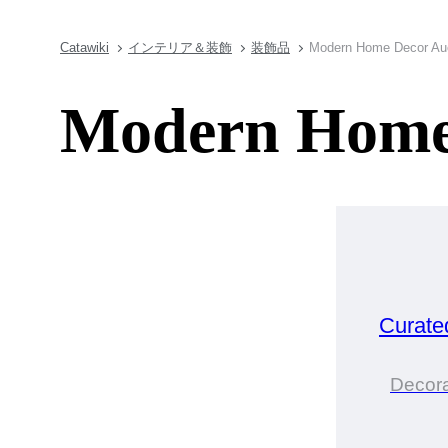
Catawiki
インテリア＆装飾
装飾品
Modern Home Decor Au
Modern Home 
Curate
Decor