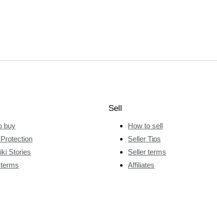
Sell
o buy
How to sell
Protection
Seller Tips
ki Stories
Seller terms
 terms
Affiliates