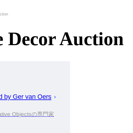
ction
Decor Auction
d by
Ger
van Oers
ative Objectsの専門家