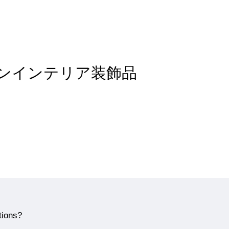
 of モダンインテリア装飾品
tions?