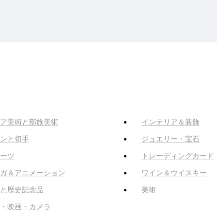
ア美術と部族美術
インテリア＆装飾
ンと切手
ジュエリー・宝石
ーツ
トレーディングカード
ガ＆アニメーション
ワイン＆ウイスキー
と歴史記念品
美術
・映画・カメラ