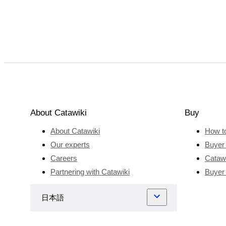
About Catawiki
Buy
About Catawiki
How t
Our experts
Buyer 
Careers
Catawi
Partnering with Catawiki
Buyer