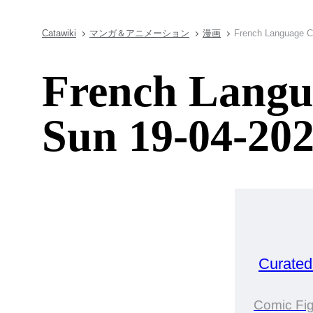
Catawiki
マンガ＆アニメーション
漫画
French Language Co
French Langua
Sun 19-04-202
Curate
Comic Fi