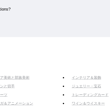
tions?
ア美術と部族美術
インテリア＆装飾
ンと切手
ジュエリー・宝石
ーツ
トレーディングカード
ガ＆アニメーション
ワイン＆ウイスキー