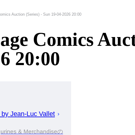
mics Auction (Series) - Sun 19-04-2026 20:00
ge Comics Aucti
6 20:00
d by
Jean-Luc
Vallet
gurines & Merchandiseの