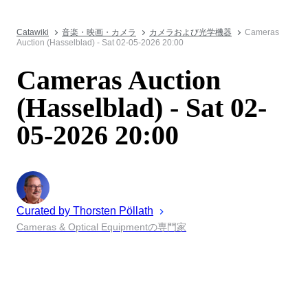
Catawiki
音楽・映画・カメラ
カメラおよび光学機器
Cameras
Auction (Hasselblad) - Sat 02-05-2026 20:00
Cameras Auction
(Hasselblad) - Sat 02-
05-2026 20:00
Curated by
Thorsten
Pöllath
Cameras & Optical Equipmentの専門家