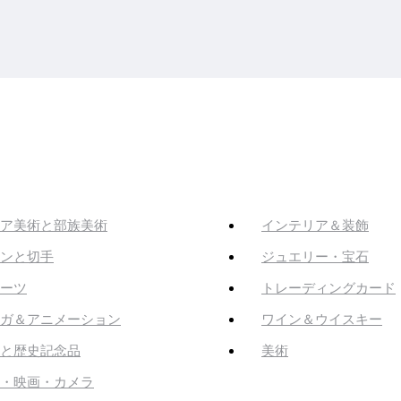
ア美術と部族美術
インテリア＆装飾
ンと切手
ジュエリー・宝石
ーツ
トレーディングカード
ガ＆アニメーション
ワイン＆ウイスキー
と歴史記念品
美術
・映画・カメラ