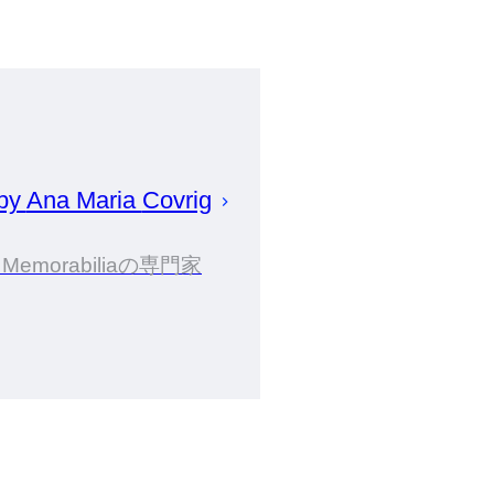
 by
Ana Maria
Covrig
s Memorabiliaの専門家