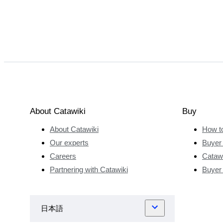
About Catawiki
Buy
About Catawiki
How t
Our experts
Buyer 
Careers
Catawi
Partnering with Catawiki
Buyer