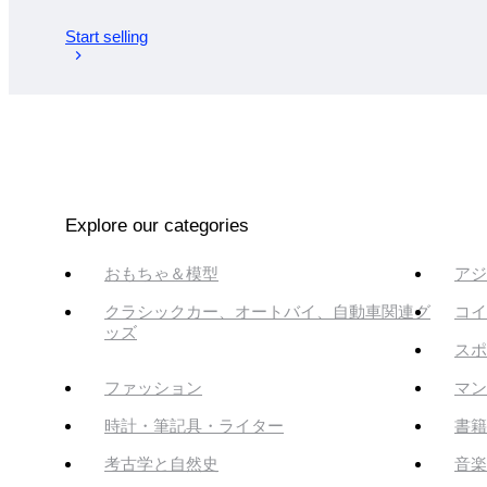
Start selling
Explore our categories
おもちゃ＆模型
アジ
クラシックカー、オートバイ、自動車関連グ
コイ
ッズ
スポ
ファッション
マン
時計・筆記具・ライター
書籍
考古学と自然史
音楽