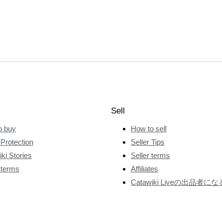
Sell
o buy
How to sell
Protection
Seller Tips
ki Stories
Seller terms
 terms
Affiliates
Catawiki Liveの出品者にな