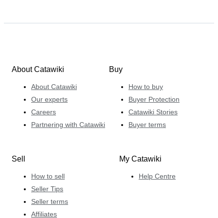
About Catawiki
Buy
About Catawiki
How to buy
Our experts
Buyer Protection
Careers
Catawiki Stories
Partnering with Catawiki
Buyer terms
Sell
My Catawiki
How to sell
Help Centre
Seller Tips
Seller terms
Affiliates