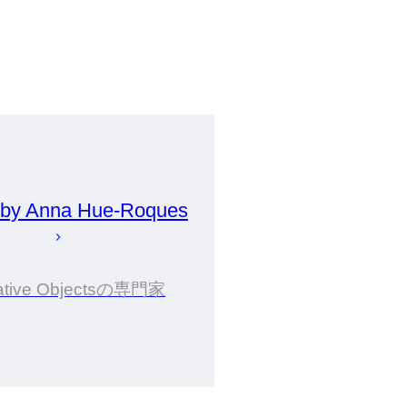
 by
Anna
Hue-Roques
ative Objectsの専門家