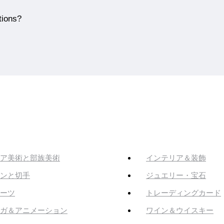
tions?
ア美術と部族美術
インテリア＆装飾
ンと切手
ジュエリー・宝石
ーツ
トレーディングカード
ガ＆アニメーション
ワイン＆ウイスキー