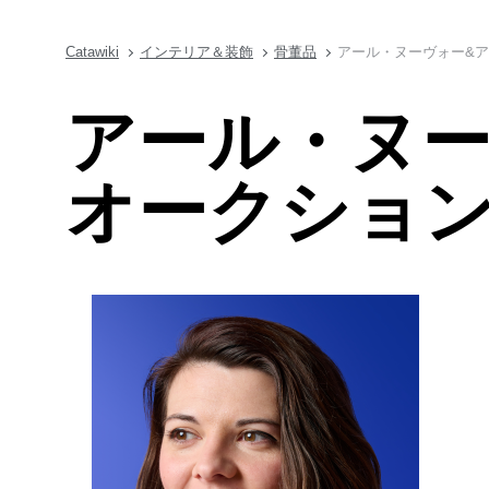
Catawiki
インテリア＆装飾
骨董品
アール・ヌーヴォー&
アール・ヌー
オークショ