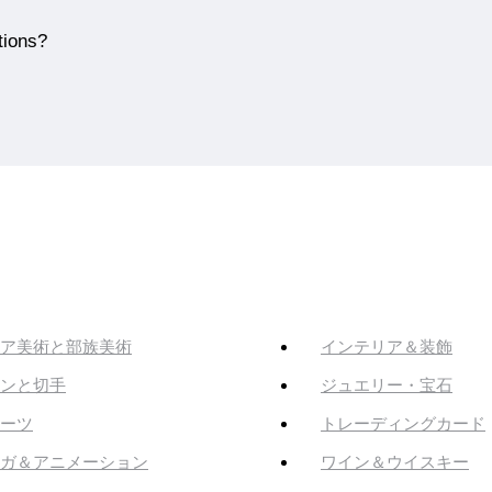
tions?
ア美術と部族美術
インテリア＆装飾
ンと切手
ジュエリー・宝石
ーツ
トレーディングカード
ガ＆アニメーション
ワイン＆ウイスキー