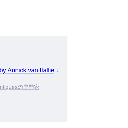
 by
Annick
van Itallie
ntiquesの専門家