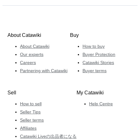
About Catawiki
Buy
About Catawiki
How to buy
Our experts
Buyer Protection
Careers
Catawiki Stories
Partnering with Catawiki
Buyer terms
Sell
My Catawiki
How to sell
Help Centre
Seller Tips
Seller terms
Affiliates
Catawiki Liveの出品者になる