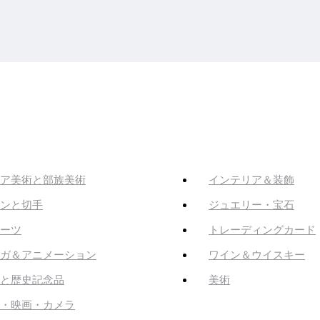
ア美術と部族美術
インテリア＆装飾
ンと切手
ジュエリー・宝石
ーツ
トレーディングカード
ガ＆アニメーション
ワイン＆ウイスキー
と歴史記念品
美術
・映画・カメラ