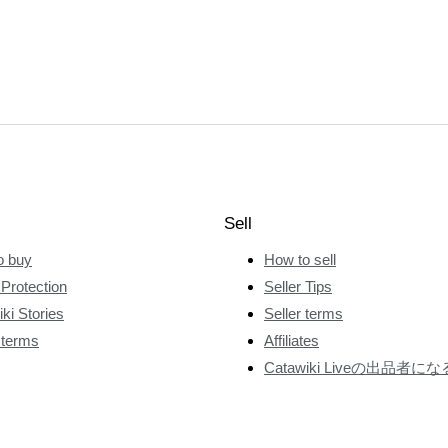
Sell
o buy
How to sell
Protection
Seller Tips
ki Stories
Seller terms
 terms
Affiliates
Catawiki Liveの出品者にな