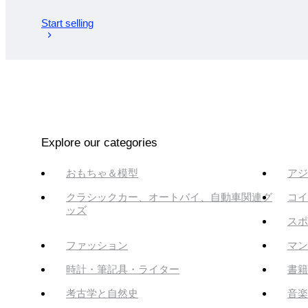
Start selling
Explore our categories
おもちゃ＆模型
アジ
クラシックカー、オートバイ、自動車関連グ
コイ
ッズ
スポ
ファッション
マン
時計・筆記具・ライター
書籍
考古学と自然史
音楽