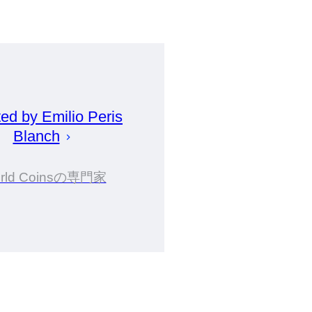
ted by
Emilio Peris
Blanch
rld Coinsの専門家