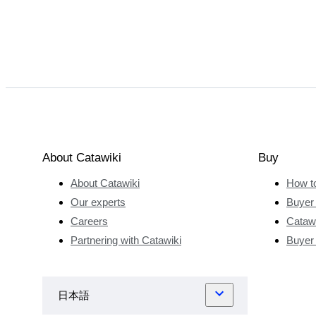
About Catawiki
Buy
About Catawiki
How t
Our experts
Buyer 
Careers
Catawi
Partnering with Catawiki
Buyer