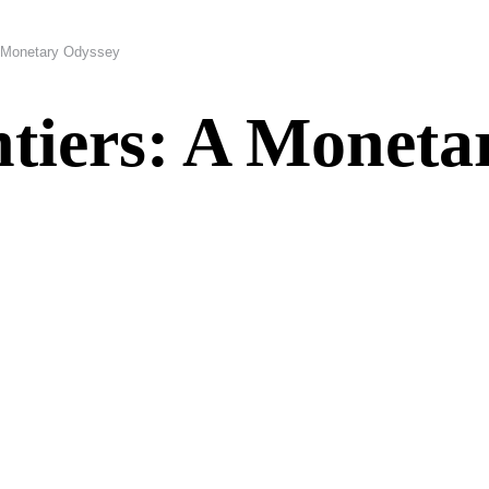
A Monetary Odyssey
tiers: A Moneta