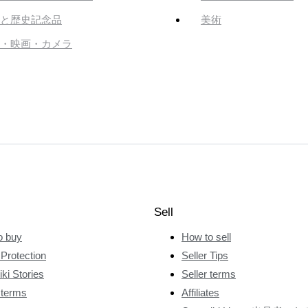
と歴史記念品
美術
・映画・カメラ
Sell
o buy
How to sell
Protection
Seller Tips
ki Stories
Seller terms
 terms
Affiliates