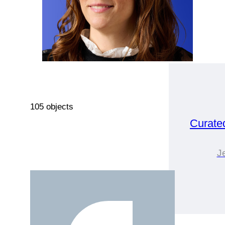
105 objects
Curate
J