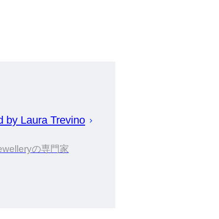
d by
Laura
Trevino
ewelleryの専門家