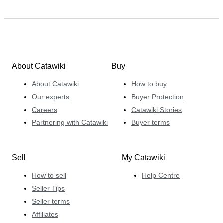
About Catawiki
Buy
About Catawiki
How to buy
Our experts
Buyer Protection
Careers
Catawiki Stories
Partnering with Catawiki
Buyer terms
Sell
My Catawiki
How to sell
Help Centre
Seller Tips
Seller terms
Affiliates