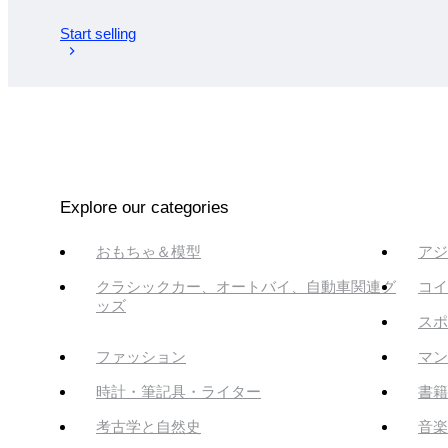
Start selling
Explore our categories
おもちゃ＆模型
アジ
クラシックカー、オートバイ、自動車関連グ
コイ
ッズ
スポ
ファッション
マン
時計・筆記具・ライター
書籍
考古学と自然史
音楽