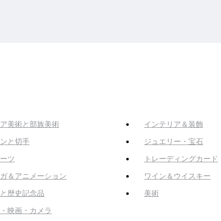
ア美術と部族美術
インテリア＆装飾
ンと切手
ジュエリー・宝石
ーツ
トレーディングカード
ガ＆アニメーション
ワイン＆ウイスキー
と歴史記念品
美術
・映画・カメラ