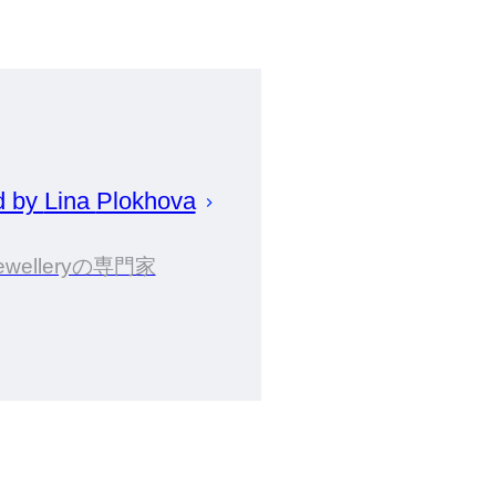
d by
Lina
Plokhova
ewelleryの専門家