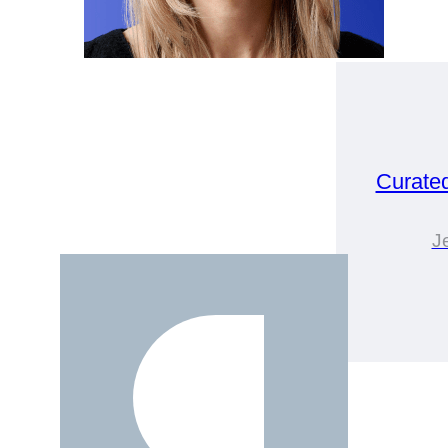
Curate
J