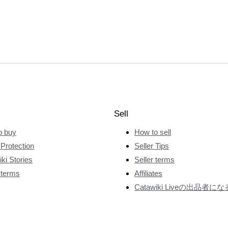
Sell
o buy
How to sell
Protection
Seller Tips
ki Stories
Seller terms
 terms
Affiliates
Catawiki Liveの出品者にな