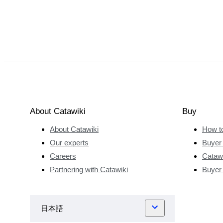
About Catawiki
Buy
About Catawiki
How t
Our experts
Buyer 
Careers
Catawi
Partnering with Catawiki
Buyer