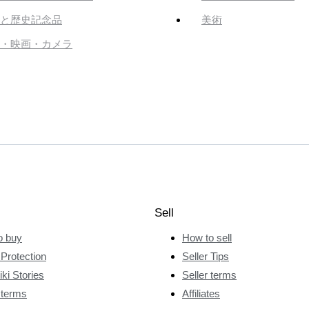
と歴史記念品
美術
・映画・カメラ
Sell
o buy
How to sell
Protection
Seller Tips
ki Stories
Seller terms
 terms
Affiliates