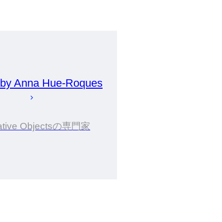
 by
Anna
Hue-Roques
ative Objectsの専門家