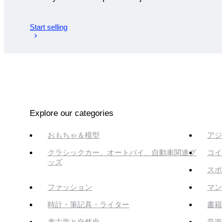
Start selling
Explore our categories
おもちゃ＆模型
アジ
クラシックカー、オートバイ、自動車関連グ
コイ
ッズ
スポ
ファッション
マン
時計・筆記具・ライター
書籍
考古学と自然史
音楽