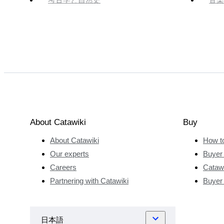
About Catawiki
Buy
About Catawiki
How t
Our experts
Buyer 
Careers
Catawi
Partnering with Catawiki
Buyer