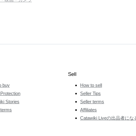
Sell
o buy
How to sell
Protection
Seller Tips
ki Stories
Seller terms
 terms
Affiliates
Catawiki Liveの出品者にな