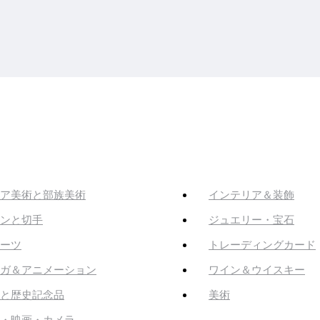
ア美術と部族美術
インテリア＆装飾
ンと切手
ジュエリー・宝石
ーツ
トレーディングカード
ガ＆アニメーション
ワイン＆ウイスキー
と歴史記念品
美術
・映画・カメラ