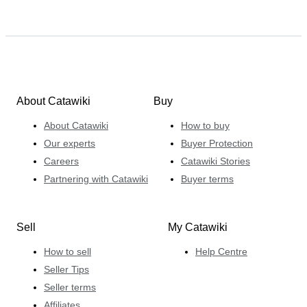
About Catawiki
Buy
About Catawiki
How to buy
Our experts
Buyer Protection
Careers
Catawiki Stories
Partnering with Catawiki
Buyer terms
Sell
My Catawiki
How to sell
Help Centre
Seller Tips
Seller terms
Affiliates