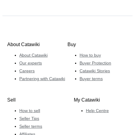
About Catawiki
Buy
About Catawiki
How to buy
Our experts
Buyer Protection
Careers
Catawiki Stories
Partnering with Catawiki
Buyer terms
Sell
My Catawiki
How to sell
Help Centre
Seller Tips
Seller terms
Affiliates