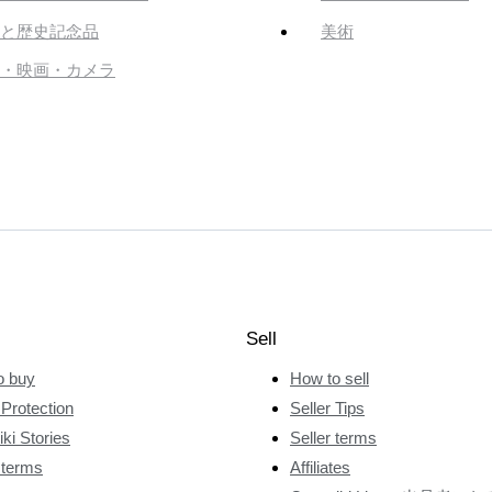
と歴史記念品
美術
・映画・カメラ
Sell
o buy
How to sell
Protection
Seller Tips
ki Stories
Seller terms
 terms
Affiliates