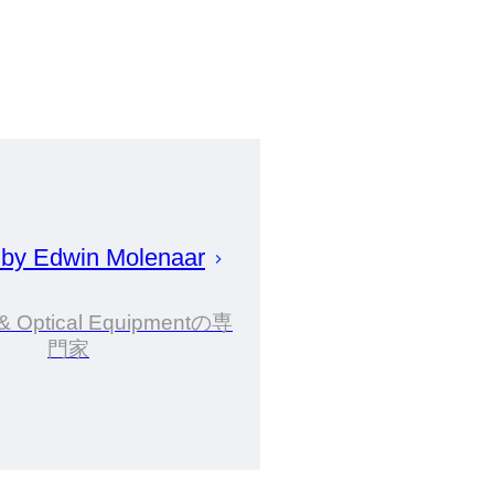
 by
Edwin
Molenaar
& Optical Equipmentの専
門家