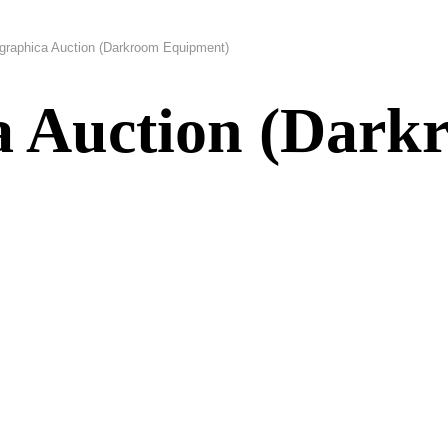
graphica Auction (Darkroom Equipment)
a Auction (Dark