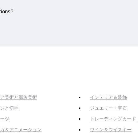
tions?
ア美術と部族美術
インテリア＆装飾
ンと切手
ジュエリー・宝石
ーツ
トレーディングカード
ガ＆アニメーション
ワイン＆ウイスキー