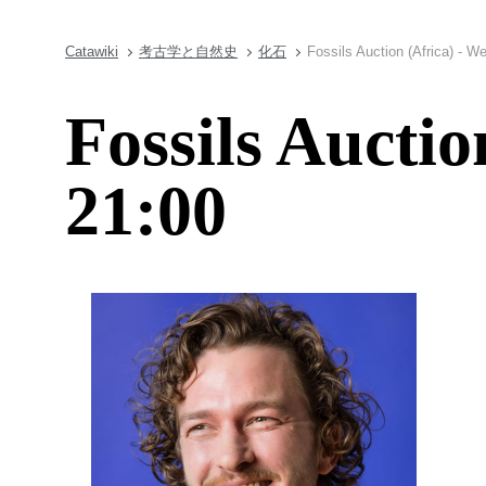
Catawiki
考古学と自然史
化石
Fossils Auction (Africa) - 
Fossils Auctio
21:00