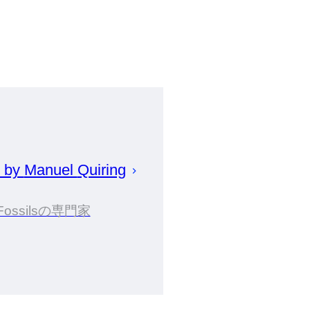
d by
Manuel
Quiring
Fossilsの専門家