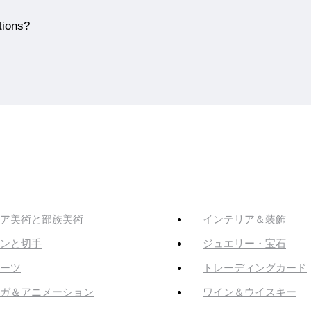
tions?
ア美術と部族美術
インテリア＆装飾
ンと切手
ジュエリー・宝石
ーツ
トレーディングカード
ガ＆アニメーション
ワイン＆ウイスキー