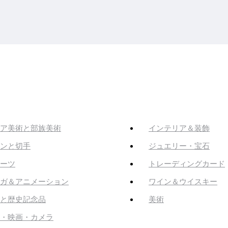
ア美術と部族美術
インテリア＆装飾
ンと切手
ジュエリー・宝石
ーツ
トレーディングカード
ガ＆アニメーション
ワイン＆ウイスキー
と歴史記念品
美術
・映画・カメラ