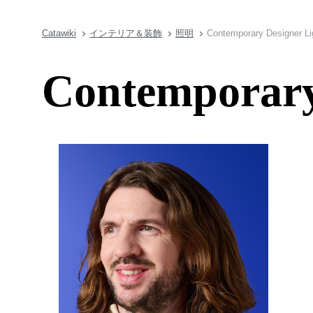
Catawiki
インテリア＆装飾
照明
Contemporary Designer Li
Contemporary