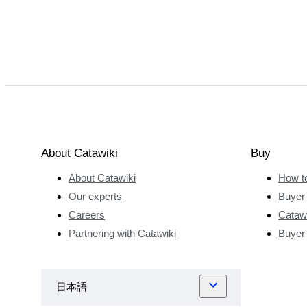
About Catawiki
Buy
About Catawiki
How t
Our experts
Buyer 
Careers
Catawi
Partnering with Catawiki
Buyer