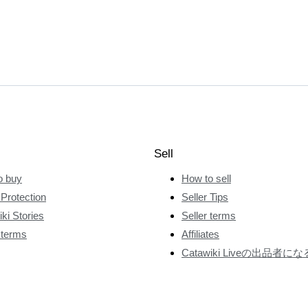
Sell
o buy
How to sell
Protection
Seller Tips
ki Stories
Seller terms
 terms
Affiliates
Catawiki Liveの出品者にな