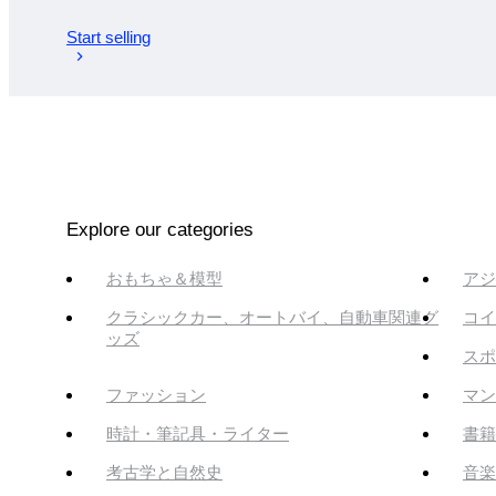
Start selling
Explore our categories
おもちゃ＆模型
アジ
クラシックカー、オートバイ、自動車関連グ
コイ
ッズ
スポ
ファッション
マン
時計・筆記具・ライター
書籍
考古学と自然史
音楽