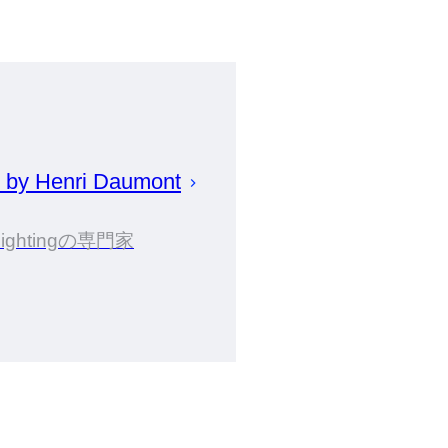
d by
Henri
Daumont
Lightingの専門家