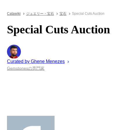
Catawiki
ジュエリー・宝石
宝石
Special Cuts Auction
Special Cuts Auction
Curated by
Ghene
Menezes
Gemstonesの専門家