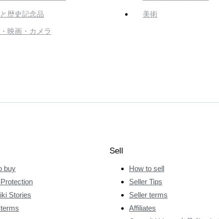
と歴史記念品
美術
・映画・カメラ
Sell
o buy
How to sell
Protection
Seller Tips
ki Stories
Seller terms
 terms
Affiliates