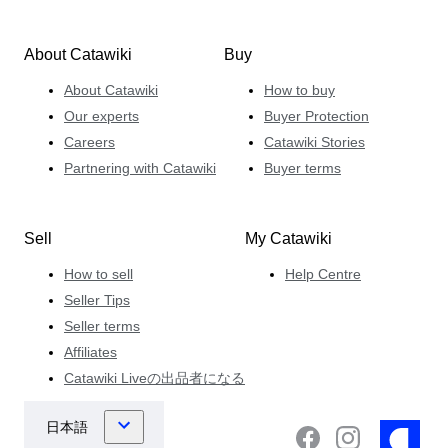
About Catawiki
Buy
About Catawiki
How to buy
Our experts
Buyer Protection
Careers
Catawiki Stories
Partnering with Catawiki
Buyer terms
Sell
My Catawiki
How to sell
Help Centre
Seller Tips
Seller terms
Affiliates
Catawiki Liveの出品者になる