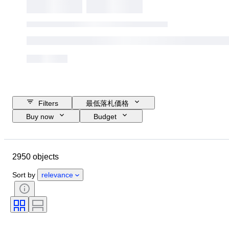
Filters
最低落札価格
Buy now
Budget
Closing date
Location
Dimensions
ブランド
2950 objects
衣類サイズ
Object
Country of origin
素材
性別
Sort by
relevance
コンディション
鑑定書
カラー
付属品あり
パターン
商品表記サイズ
時代
モデル
靴サイズ