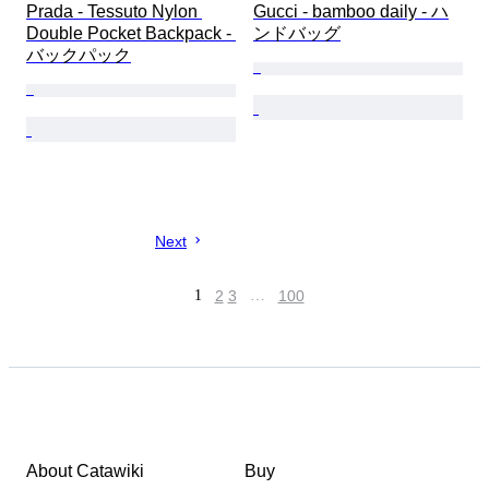
Prada - Tessuto Nylon 
Gucci - bamboo daily - ハ
Double Pocket Backpack - 
ンドバッグ
バックパック
Next
1
2
3
…
100
About Catawiki
Buy