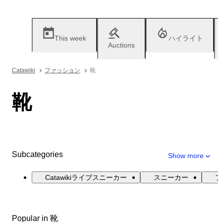
This week
ハイライト
Auctions
Catawiki
ファッション
靴
靴
Subcategories
Show more
Catawikiライブスニーカー
スニーカー
フ
Popular in 靴