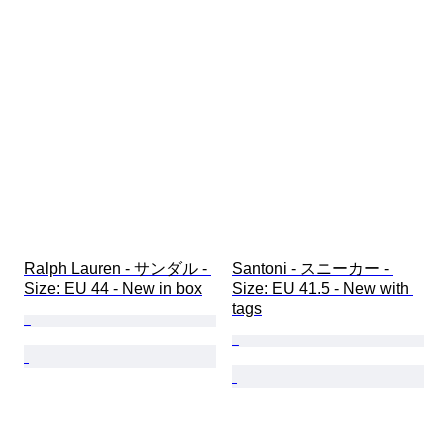
Ralph Lauren - サンダル - 
Santoni - スニーカー - 
Size: EU 44 - New in box
Size: EU 41.5 - New with 
tags