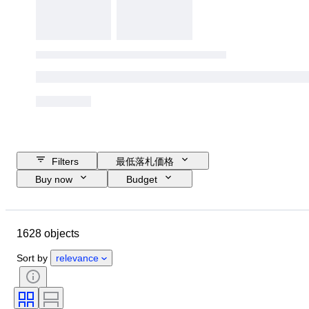
Filters
最低落札価格
Buy now
Budget
Closing date
Location
ブランド
靴サイズ
Object
1628 objects
Country of origin
素材
性別
コンディション
署名
Sort by
relevance
カラー
時代
付属品あり
パターン
モデル