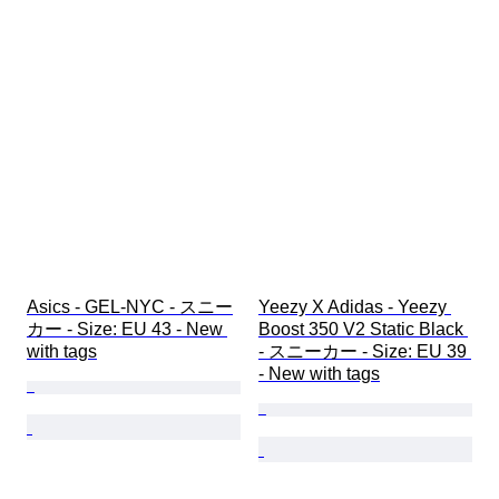
Asics - GEL-NYC - スニー
Yeezy X Adidas - Yeezy 
カー - Size: EU 43 - New 
Boost 350 V2 Static Black 
with tags
- スニーカー - Size: EU 39 
- New with tags