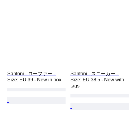
Santoni - ローファー - 
Santoni - スニーカー - 
Size: EU 39 - New in box
Size: EU 38.5 - New with 
tags