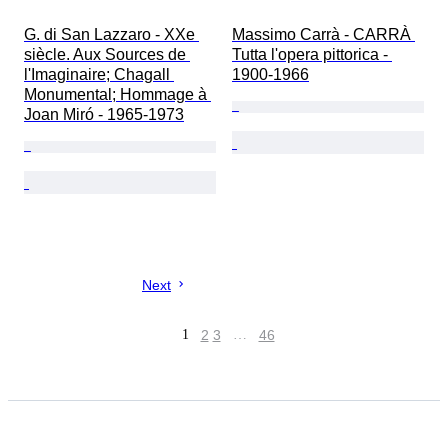
G. di San Lazzaro - XXe 
Massimo Carrà - CARRÀ 
siècle. Aux Sources de 
Tutta l'opera pittorica - 
l'Imaginaire; Chagall 
1900-1966
Monumental; Hommage à 
Joan Miró - 1965-1973
Next
1
2
3
…
46