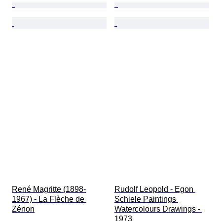
René Magritte (1898-
Rudolf Leopold - Egon 
1967) - La Flèche de 
Schiele Paintings 
Zénon
Watercolours Drawings - 
1973