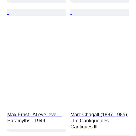
Max Ernst - At eye level - 
Marc Chagall (1887-1985) 
Paramyths - 1949
- Le Cantique des 
Cantiques III