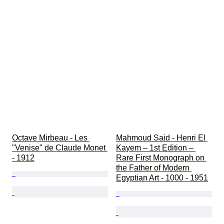
オリジナル/レプリカ
軍組織
スポーツ
制作者
Octave Mirbeau - Les 
Mahmoud Said - Henri El 
"Venise" de Claude Monet 
Kayem – 1st Edition – 
- 1912
Rare First Monograph on 
the Father of Modern 
Egyptian Art - 1000 - 1951