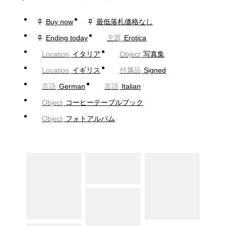
Buy now
最低落札価格なし
Ending today
主題
Erotica
Location
イタリア
Object
写真集
Location
イギリス
付属品
Signed
言語
German
言語
Italian
Object
コーヒーテーブルブック
Object
フォトアルバム