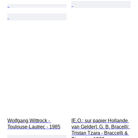
Wolfgang Wittrock - 
[E.O.; sur papier Hollande 
Toulouse-Lautrec - 1985
van Gelder]. G. B. Bracelli; 
Tristan Tzara - Braccelli & 