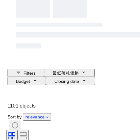
Filters
最低落札価格
Budget
Closing date
Location
ブランド
Object
Country of origin
素材
1101 objects
コンディション
付属品
時代
主題
スタイル
Sort by
relevance
技法
署名
装丁
エディション
言語
カラー
アーティスト
販売元
時代