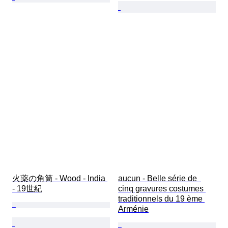
火薬の角筒 - Wood - India 
aucun - Belle série de  
- 19世紀
cinq gravures costumes 
traditionnels du 19 ème 
Arménie