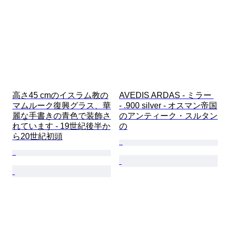
高さ45 cmのイスラム教の
AVEDIS ARDAS - ミラー 
マムルーク復興グラス、華
- .900 silver - オスマン帝国
麗な手書きの青色で装飾さ
のアンティーク・スルタン
れています - 19世紀後半か
の
ら20世紀初頭