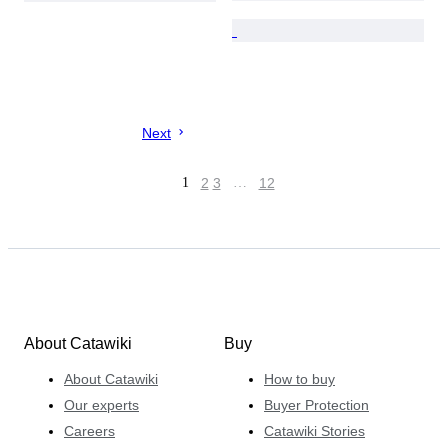
Next
1
2
3
…
12
About Catawiki
Buy
About Catawiki
How to buy
Our experts
Buyer Protection
Careers
Catawiki Stories