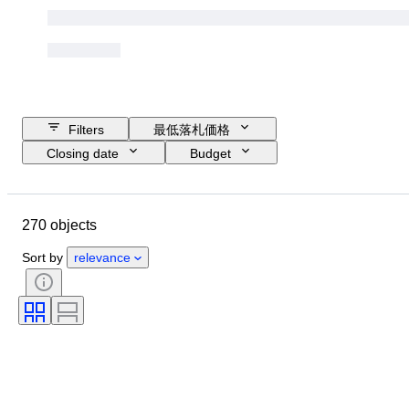
Filters
最低落札価格
Closing date
Budget
Location
Size
Dimensions
Object
Country of origin
270 objects
素材
性別
コンディション
時代
石
鑑定書
Sort by
relevance
主題
スタイル
技法
署名
エディション
カラー
オリジナル/レプリカ
商品表記サイズ
文化
販売元
付属品あり
時代
来歴