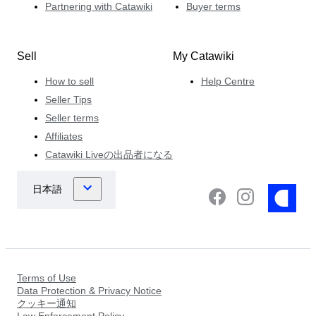
Partnering with Catawiki
Buyer terms
Sell
My Catawiki
How to sell
Help Centre
Seller Tips
Seller terms
Affiliates
Catawiki Liveの出品者になる
Terms of Use
Data Protection & Privacy Notice
クッキー通知
Law Enforcement Policy