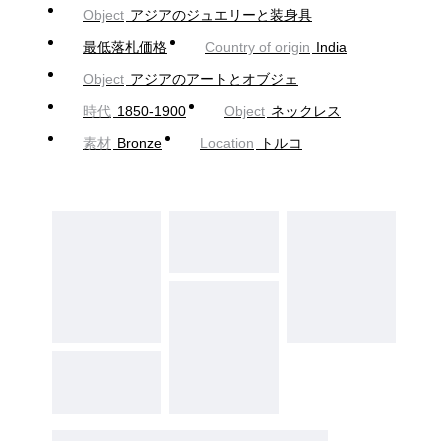
Object
アジアのジュエリーと装身具
最低落札価格
Country of origin
India
Object
アジアのアートとオブジェ
時代
1850-1900
Object
ネックレス
素材
Bronze
Location
トルコ