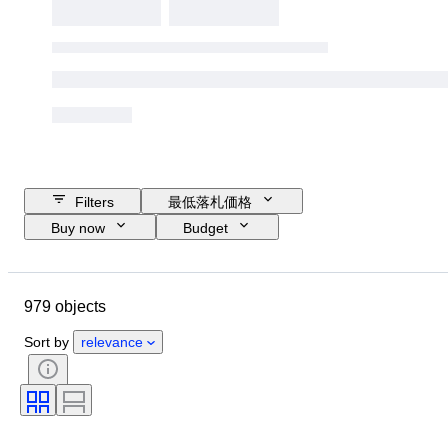
Filters
最低落札価格
Buy now
Budget
Closing date
Location
ブランド
Object
979 objects
Country of origin
素材
コンディション
付属品
Sort by
relevance
時代
主題
スタイル
技法
署名
エディション
カラー
スケール
シリーズ
販売元
時代
アーティスト