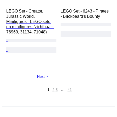
LEGO Set - Creator, 
LEGO Set - 6243 - Pirates 
Jurassic World, 
- Brickbeard's Bounty
Minifigures - LEGO sets 
en minifigures (zichtbaar: 
76969, 31134, 71048)
Next
1
2
3
…
41