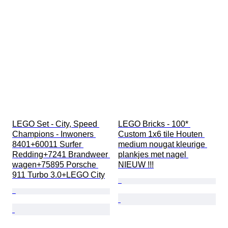
テスト済み動作品
レゴタイプ
LEGO Set - City, Speed 
LEGO Bricks - 100* 
Champions - Inwoners 
Custom 1x6 tile Houten 
8401+60011 Surfer 
medium nougat kleurige 
Redding+7241 Brandweer 
plankjes met nagel 
wagen+75895 Porsche 
NIEUW !!!
911 Turbo 3.0+LEGO City