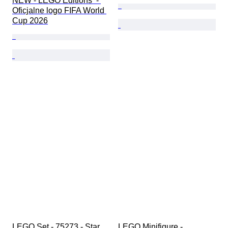
NEW - LEGO Editions  - 
Oficjalne logo FIFA World 
Cup 2026
LEGO Set - 75273 - Star 
LEGO Minifigure - 