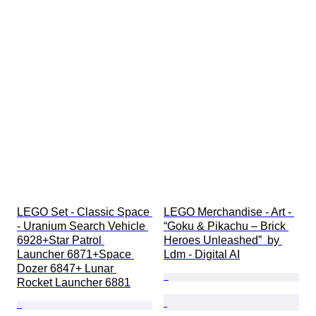
LEGO Set - Classic Space 
LEGO Merchandise - Art - 
- Uranium Search Vehicle 
“Goku & Pikachu – Brick 
6928+Star Patrol 
Heroes Unleashed”  by 
Launcher 6871+Space 
Ldm - Digital AI
Dozer 6847+ Lunar 
Rocket Launcher 6881