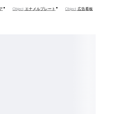
ア
Object
エナメルプレート
Object
広告看板