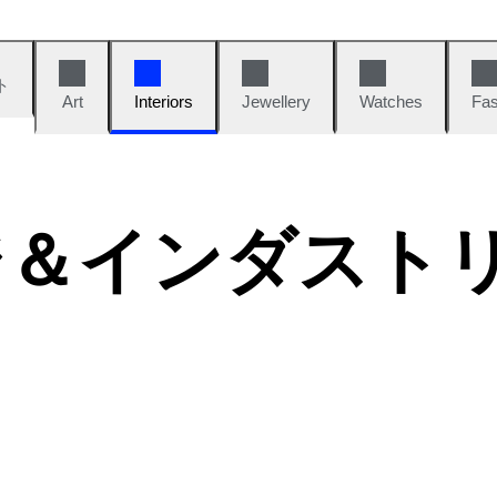
ト
Art
Interiors
Jewellery
Watches
Fas
ジ＆インダスト