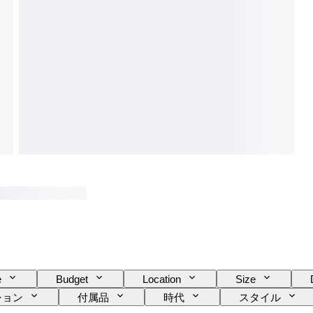
e
Budget
Location
Size
ション
付属品
時代
スタイル