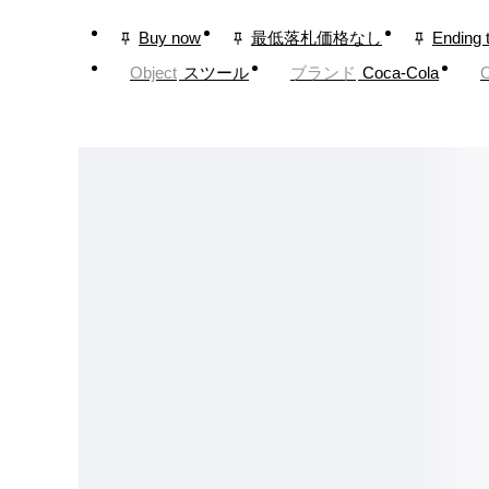
Buy now
最低落札価格なし
Ending 
Object
スツール
ブランド
Coca-Cola
O