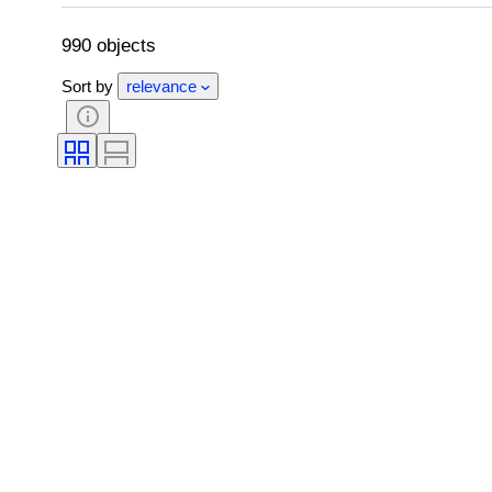
カラー
時計ムーブメント
クロ
オリジナル/レプリカ
時代
制作
990 objects
Sort by
relevance