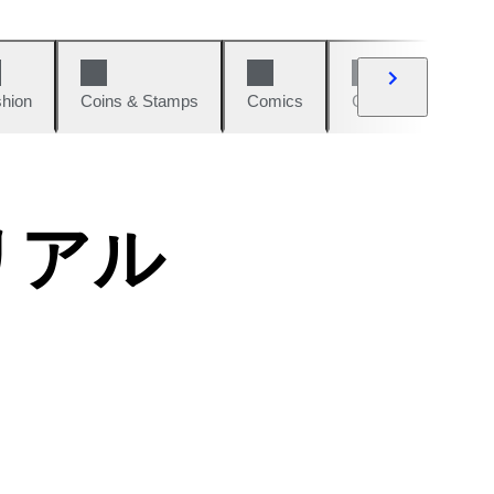
hion
Coins & Stamps
Comics
Cars & Bikes
リアル