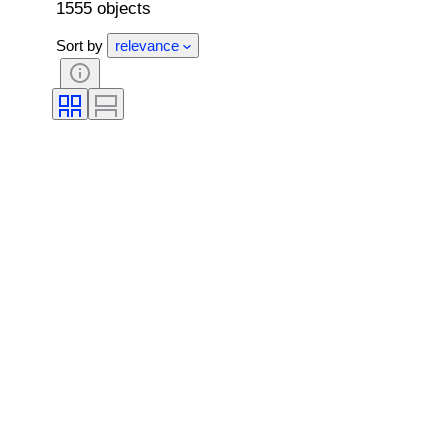
1555 objects
Sort by
relevance