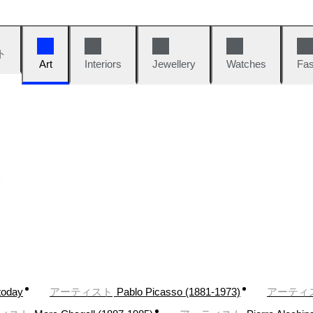
ト
Art
Interiors
Jewellery
Watches
Fas
today
アーティスト
Pablo Picasso (1881-1973)
アーティ