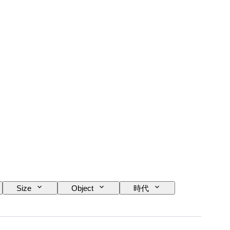
Size
Object
時代