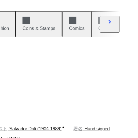
hion
Coins & Stamps
Comics
Cars & Bikes
スト
Salvador Dali (1904-1989)
署名
Hand signed