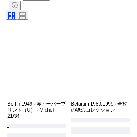
技法
署名
装丁
エディション
言語
カラー
販売元
アーティスト
帰属
時代
Berlin 1949 - 赤オーバープ
Belgium 1989/1999 - 全枚
リント（U） - Michel 
の紙のコレクション
21/34