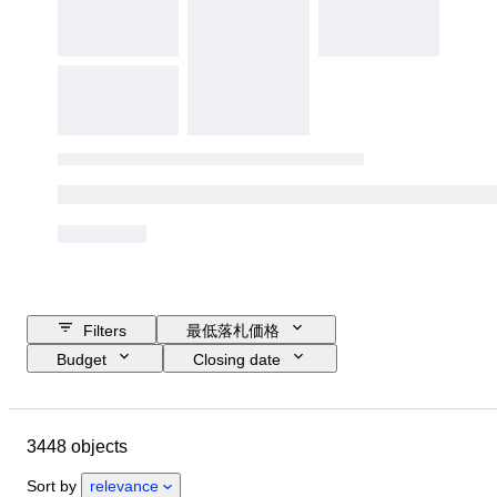
Filters
最低落札価格
Budget
Closing date
Location
ブランド
Object
Country of origin
素材
性別
3448 objects
コンディション
時代
鑑定書
主題
スタイル
Sort by
relevance