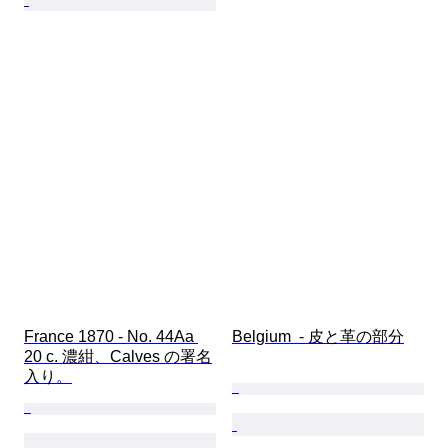
France 1870 - No. 44Aa 
Belgium  - 皮と革の部分
20 c. 濃紺、Calves の署名
入り。