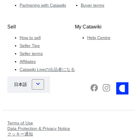
Partnering with Catawiki
Buyer terms
Sell
My Catawiki
How to sell
Help Centre
Seller Tips
Seller terms
Affiliates
Catawiki Liveの出品者になる
Terms of Use
Data Protection & Privacy Notice
クッキー通知