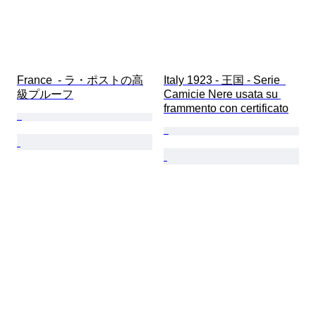
France  - ラ・ポストの高
Italy 1923 - 王国 - Serie  
級プルーフ
Camicie Nere usata su 
frammento con certificato