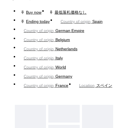
Buy now
最低落札価格なし
Ending today
Country of origin
Spain
Country of origin
German Empire
Country of origin
Belgium
Country of origin
Netherlands
Country of origin
Italy
Country of origin
World
Country of origin
Germany
Country of origin
France
Location
スペイン