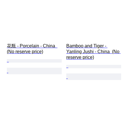
花瓶 - Porcelain - China  
Bamboo and Tiger - 
(No reserve price)
Yanling Jushi - China  (No 
reserve price)