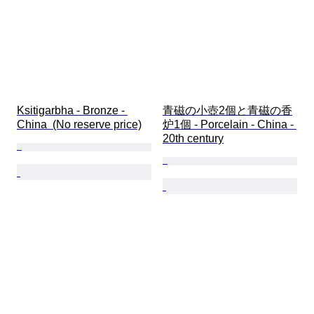
Ksitigarbha - Bronze - 
青磁の小壺2個と青磁の香
China  (No reserve price)
炉1個 - Porcelain - China - 
20th century