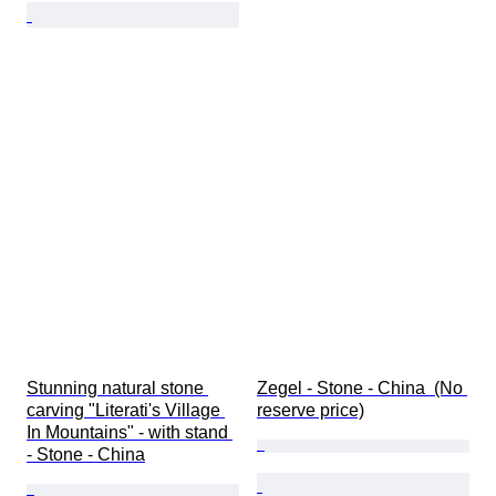
Stunning natural stone 
Zegel - Stone - China  (No 
carving "Literati's Village 
reserve price)
In Mountains" - with stand 
- Stone - China