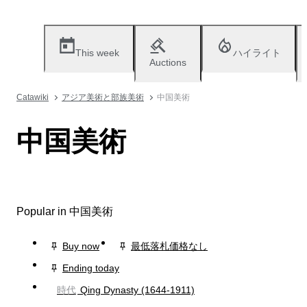
This week
ハイライト
Auctions
Catawiki
アジア美術と部族美術
中国美術
中国美術
Popular in 中国美術
Buy now
最低落札価格なし
Ending today
時代
Qing Dynasty (1644-1911)