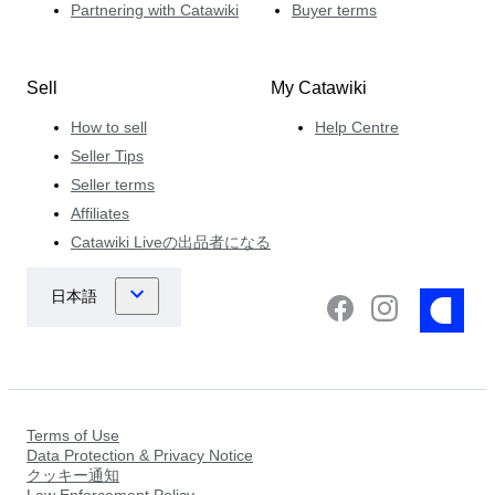
Partnering with Catawiki
Buyer terms
Sell
My Catawiki
How to sell
Help Centre
Seller Tips
Seller terms
Affiliates
Catawiki Liveの出品者になる
Terms of Use
Data Protection & Privacy Notice
クッキー通知
Law Enforcement Policy