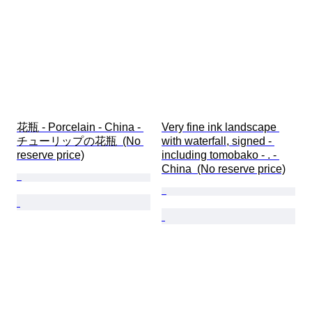
花瓶 - Porcelain - China - 
Very fine ink landscape 
チューリップの花瓶  (No 
with waterfall, signed - 
reserve price)
including tomobako - . - 
China  (No reserve price)