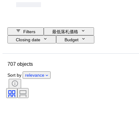
Filters
最低落札価格
Closing date
Budget
Location
Size
Dimensions
Object
Country of origin
707 objects
素材
コンディション
付属品
時代
主題
Sort by
relevance
スタイル
技法
署名
装丁
エディション
言語
カラー
装飾品
販売元
文化
アーティスト
オリジナル/レプリカ
時代
来歴