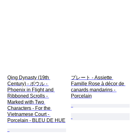
Qing Dynasty (19th 
プレート - Assiette 
Century) - ボウル - 
Famille Rose à décor de 
Phoenix in Flight and 
canards mandarins - 
Ribboned Scrolls - 
Porcelain
Marked with Two 
Characters - For the 
Vietnamese Court - 
Porcelain - BLEU DE HUE