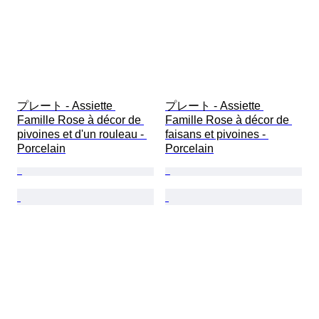
プレート - Assiette 
プレート - Assiette 
Famille Rose à décor de 
Famille Rose à décor de 
pivoines et d'un rouleau - 
faisans et pivoines - 
Porcelain
Porcelain