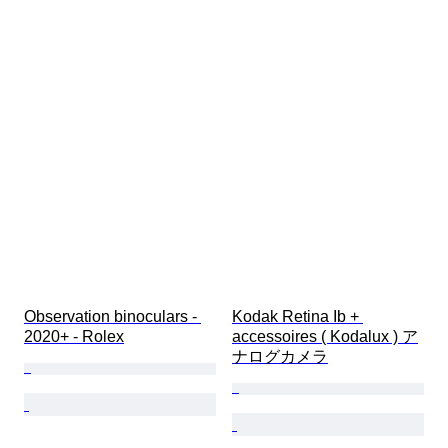
Observation binoculars - 
Kodak Retina Ib + 
2020+ - Rolex
accessoires ( Kodalux ) ア
ナログカメラ