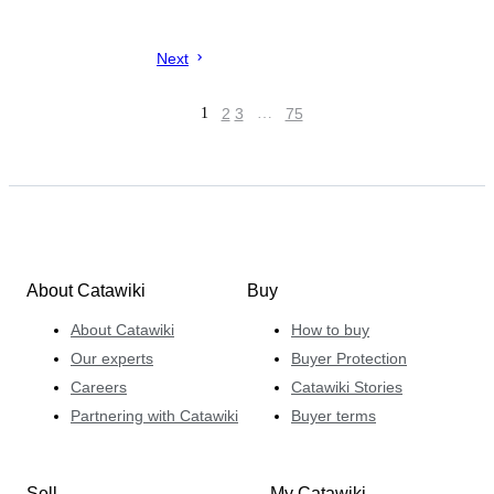
Next
1
2
3
…
75
About Catawiki
Buy
About Catawiki
How to buy
Our experts
Buyer Protection
Careers
Catawiki Stories
Partnering with Catawiki
Buyer terms
Sell
My Catawiki