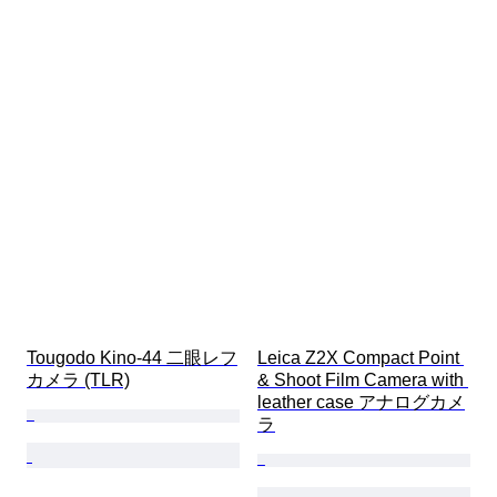
Tougodo Kino-44 二眼レフ
Leica Z2X Compact Point 
カメラ (TLR)
& Shoot Film Camera with 
leather case アナログカメ
ラ