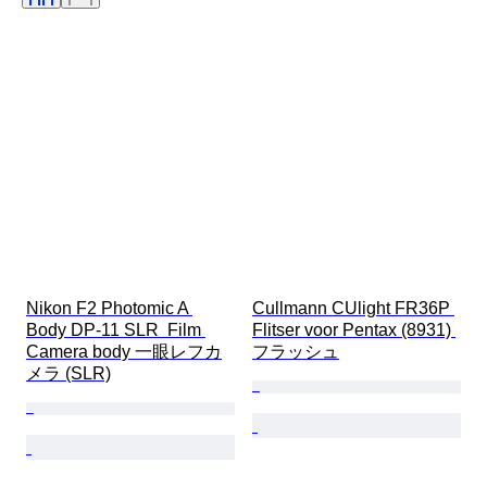
レンズマウント
ビデオレコーダータイプ
望遠鏡タイプ
ビデオカメラタイプ
顕微鏡タイプ
双眼鏡タイプ
テスト済み動作品
販売元
時代
フィルムタイプ
制作者
Nikon F2 Photomic A 
Cullmann CUlight FR36P 
Body DP-11 SLR  Film 
Flitser voor Pentax (8931) 
Camera body 一眼レフカ
フラッシュ
メラ (SLR)