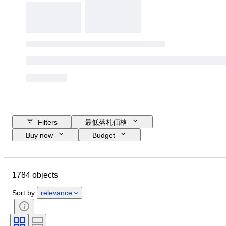
Filters
最低落札価格
Buy now
Budget
Closing date
Location
ブランド
Object
1784 objects
Country of origin
素材
コンディション
時代
主題
Sort by
relevance
スタイル
技法
エディション
言語