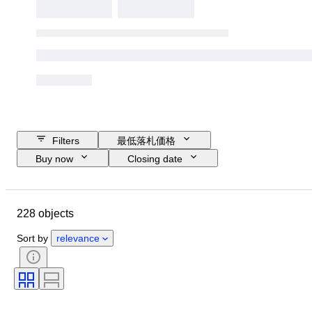
Filters
最低落札価格
Buy now
Closing date
Budget
Location
Object
Country of origin
コンディション
228 objects
時代
主題
スタイル
技法
署名
エディション
Sort by
relevance
時代
販売元