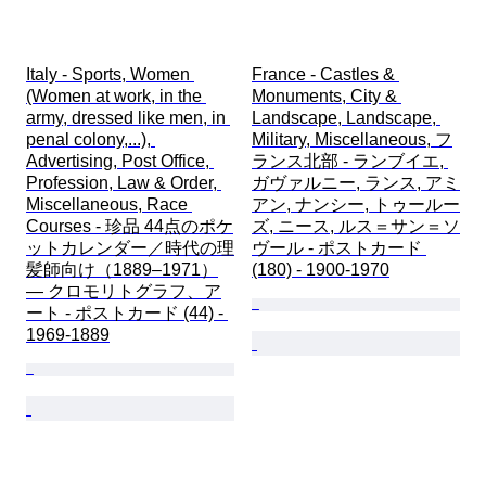
Italy - Sports, Women 
France - Castles & 
(Women at work, in the 
Monuments, City & 
army, dressed like men, in 
Landscape, Landscape, 
penal colony,...), 
Military, Miscellaneous, フ
Advertising, Post Office, 
ランス北部 - ランブイエ, 
Profession, Law & Order, 
ガヴァルニー, ランス, アミ
Miscellaneous, Race 
アン, ナンシー, トゥールー
Courses - 珍品 44点のポケ
ズ, ニース, ルス＝サン＝ソ
ットカレンダー／時代の理
ヴール - ポストカード 
髪師向け（1889–1971）
(180) - 1900-1970
— クロモリトグラフ、ア
ート - ポストカード (44) - 
1969-1889