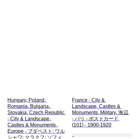
Hungary, Poland, 
France - City & 
Romania, Bulgaria, 
Landscape, Castles & 
Slovakia, Czech Republic 
Monuments, Military, 海辺 
- City & Landscape, 
- パリ - ポストカード 
Castles & Monuments, 
(101) - 1900-1920
Europe - ブダペスト; ワル
シャワ; クラクフ; ソフィ