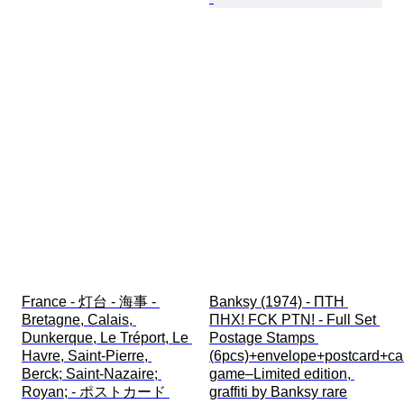
France - 灯台 - 海事 - 
Banksy (1974) - ПТН 
Bretagne, Calais, 
ПНХ! FCK PTN! - Full Set 
Dunkerque, Le Tréport, Le 
Postage Stamps 
Havre, Saint-Pierre, 
(6pcs)+envelope+postcard+ca
Berck; Saint-Nazaire; 
game–Limited edition, 
Royan; - ポストカード 
graffiti by Banksy rare