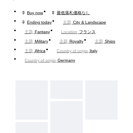
Buy now
最低落札価格なし
Ending today
主題
City & Landscape
主題
Fantasy
Location
フランス
主題
Military
主題
Royalty
主題
Ships
主題
Africa
Country of origin
Italy
Country of origin
Germany