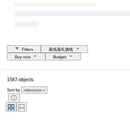
Filters
最低落札価格
Buy now
Budget
Closing date
Location
Size
Dimensions
ブランド
1587 objects
Object
Country of origin
素材
性別
コンディション
Sort by
relevance
時代
鑑定書
主題
スタイル
署名
カラー
時計ムーブメント
報時機能
クロックタイプ
パワーリザーブ
ケース直径
オリジナル/レプリカ