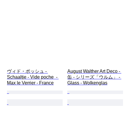
ヴィド・ポッシュ - 
August Walther Art Deco - 
Schaaltje - Vide poche  - 
缶 - シリーズ「ウルム」 - 
Max le Verrier - France
Glass - Wolkenglas