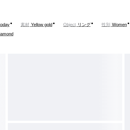
today
素材
Yellow gold
Object
リング
性別
Women
iamond