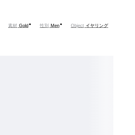
素材
Gold
性別
Men
Object
イヤリング