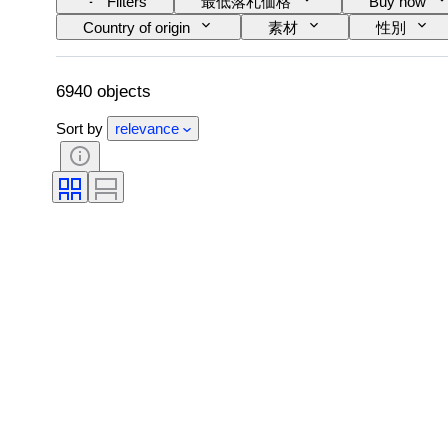
Filters
最低落札価格
Buy now
Country of origin
素材
性別
クラリティ
カラーグレード
正
パール光沢
ファンシーカラーの濃淡
6940 objects
Sort by
relevance