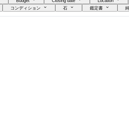
Budget
Closing date
Location
コンディション
石
鑑定書
確なカラー
商品表記サイズ
宝石透明度
ファンシーカラーのオーバートーン
時代