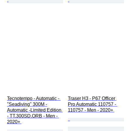
Tecnotempo - Automatic - 
Traser H3 - P67 Officer 
"Seadiving" 300M -
Pro Automatic 110757 - 
Automatic -Limited Edition 
110757 - Men - 2020+ 
- TT.300SD.ORB - Men - 
2020+ 