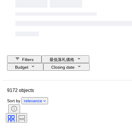
Filters
最低落札価格
Budget
Closing date
Location
ブランド
ケース直径
時計バンド長さ
9172 objects
Object
Country of origin
素材
性別
コンディション
Sort by
relevance
付属品
時代
鑑定書
装丁
カラー
時計ムーブメント
時計バンド素材
時代
パワーリザーブ