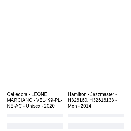
Calledora - LEONE 
Hamilton - Jazzmaster - 
MARCIANO - VE1499-PL-
H326160, H32616133 - 
NE-AC - Unisex - 2020+ 
Men - 2014