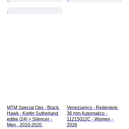
MTM Special Ops - Black 
Venezianico - Redentore 
Hawk - Kiefer Sutherland 
36 mm Automatico - 
editie (24) + Silencer - 
11215022C - Women - 
Men - 2010-2020 
2026