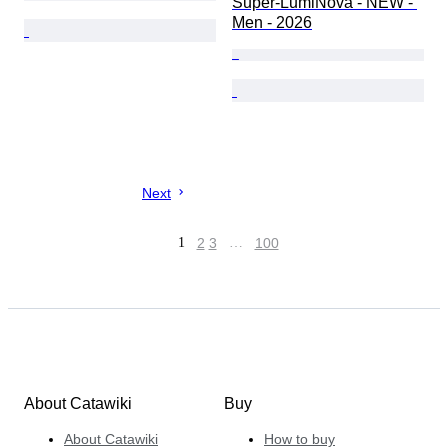
Super-LumiNova - NEW - 
Men - 2026
Next
1
2
3
…
100
About Catawiki
Buy
About Catawiki
How to buy