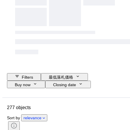
Filters
最低落札価格
Buy now
Closing date
Budget
Location
ブランド
Object
Country of origin
277 objects
素材
コンディション
付属品
時代
スタイル
Sort by
relevance
時代
テスト済み動作品