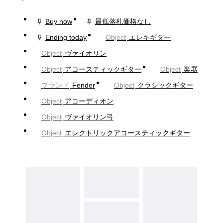
Buy now
最低落札価格なし
Ending today
Object
エレキギター
Object
ヴァイオリン
Object
アコースティックギター
Object
楽器
ブランド
Fender
Object
クラシックギター
Object
アコーディオン
Object
ヴァイオリン弓
Object
エレクトリックアコースティックギター