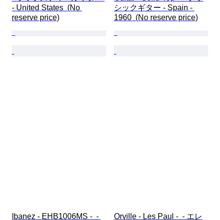
- United States  (No 
シックギター - Spain - 
reserve price)
1960  (No reserve price)
Ibanez - EHB1006MS -  - 
Orville - Les Paul -  - エレ