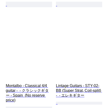
Montalbo - Classical 4/4 
Lintage Guitars - STY-02-
guitar -  - クラシックギタ
BB (Super Strat, Coil-split) 
ー - Spain  (No reserve 
-  - エレキギター
price)