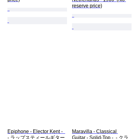
reserve price)
Epiphone - Elector Kent -  
Maravilla - Classical 
- ラップスティールギター 
Guitar - Solid-Top -  - クラ