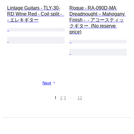
Lintage Guitars - TLY-30-
Roque - RA-090D-MA 
RD Wine Red - Coil split -  
Dreadnought – Mahogany 
- エレキギター
Finish -  - アコースティッ
クギター  (No reserve 
price)
Next
1
2
3
…
12