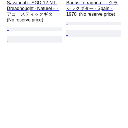
Savannah - SGD-12-NT 
Banus Terragona -  - クラ
Dreadnought - Naturel -  - 
シックギター - Spain - 
アコースティックギター  
1970  (No reserve price)
(No reserve price)