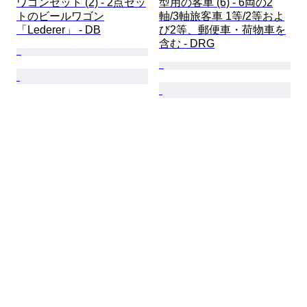
ワゴンセット (2) - 2点セッ
型用の客車 (6) - 6両の2
トのビールワゴン
軸/3軸旅客車 1等/2等およ
「Lederer」 - DB
び2等、郵便車・荷物車を
含む - DRG