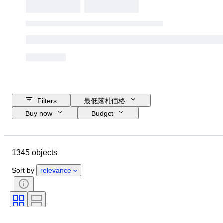
Filters
最低落札価格
Buy now
Budget
Closing date
Location
ブランド
Object
1345 objects
Country of origin
素材
コンディション
付属品
Sort by
relevance
時代
カラー
スケール
コントロール
電源
鉄道会社
時代