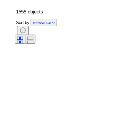
時代
瓶詰め業者
1555 objects
Sort by
relevance