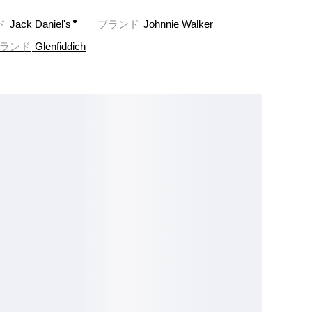
ド
Jack Daniel's
ブランド
Johnnie Walker
ランド
Glenfiddich