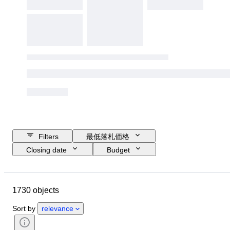
Filters
最低落札価格
Closing date
Budget
Location
Size
Dimensions
ブランド
Object
1730 objects
Country of origin
素材
性別
コンディション
時代
Sort by
relevance
鑑定書
主題
スタイル
技法
署名
エディション