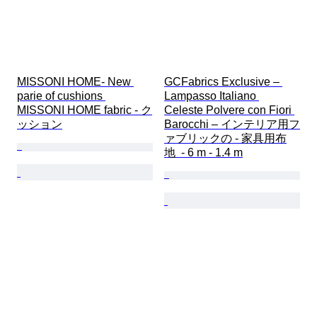
MISSONI HOME- New 
GCFabrics Exclusive – 
parie of cushions 
Lampasso Italiano 
MISSONI HOME fabric - ク
Celeste Polvere con Fiori 
ッション
Barocchi – インテリア用フ
ァブリックの - 家具用布
地  - 6 m - 1.4 m