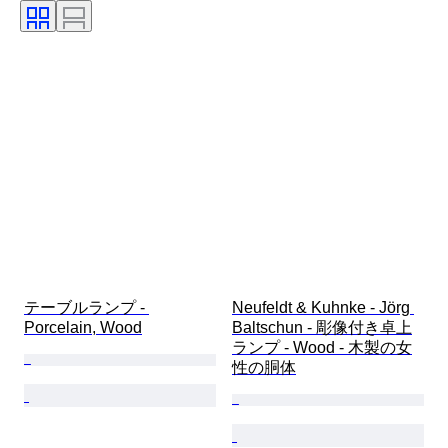
カラー
時代
販売元
オリジナル/レプリカ
アーティスト
パワーリザーブ
制作者
モデル
テーブルランプ - 
Neufeldt & Kuhnke - Jörg 
Porcelain, Wood
Baltschun - 彫像付き卓上
ランプ - Wood - 木製の女
性の胴体