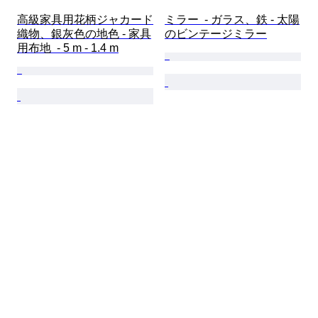
高級家具用花柄ジャカード
ミラー  - ガラス、鉄 - 太陽
織物、銀灰色の地色 - 家具
のビンテージミラー
用布地  - 5 m - 1.4 m